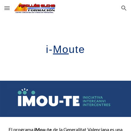
Skip to main content
Skip to navigation
i-
Mo
ute
El programa
iMou-te
de la Generalitat Valenciana es una